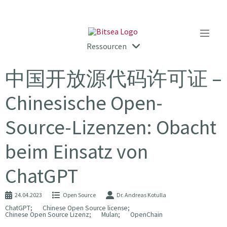
Ressourcen
中国开放源代码许可证 –
Chinesische Open-
Source-Lizenzen: Obacht
beim Einsatz von
ChatGPT
24.04.2023
Open Source
Dr. Andreas Kotulla
ChatGPT;
Chinese Open Source license;
Chinese Open Source Lizenz;
Mulan;
OpenChain