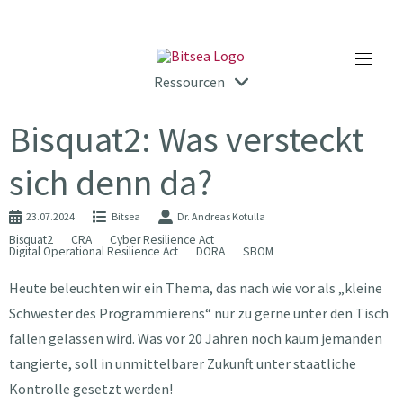
Ressourcen
Bisquat2: Was versteckt
sich denn da?
23.07.2024
Bitsea
Dr. Andreas Kotulla
Bisquat2
CRA
Cyber Resilience Act
Digital Operational Resilience Act
DORA
SBOM
Heute beleuchten wir ein Thema, das nach wie vor als „kleine
Schwester des Programmierens“ nur zu gerne unter den Tisch
fallen gelassen wird. Was vor 20 Jahren noch kaum jemanden
tangierte, soll in unmittelbarer Zukunft unter staatliche
Kontrolle gesetzt werden!