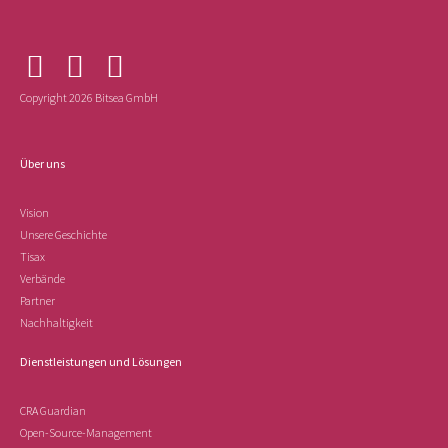
Copyright 2026 Bitsea GmbH
Über uns
Vision
Unsere Geschichte
Tisax
Verbände
Partner
Nachhaltigkeit
Dienstleistungen und Lösungen
CRA Guardian
Open-Source-Management