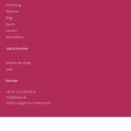
Forschung
Webinare
Blog
Events
Lexikon
Datenblätter
Jobs & Karriere
Arbeiten bei Bitsea
Jobs
Kontakt
+49 (0) 2241 8942615
info@bitsea.de
Vorführungstermin vereinbaren