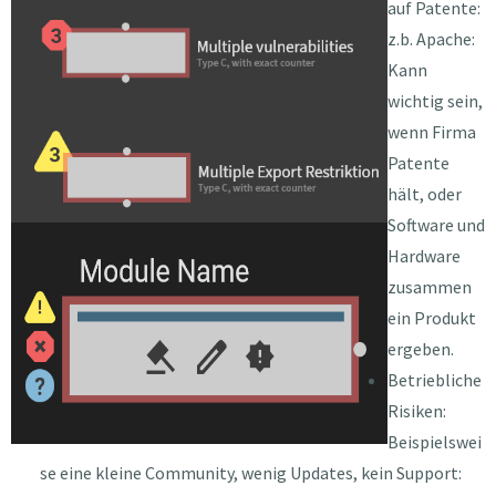
auf Patente:
z.b. Apache:
Kann
wichtig sein,
wenn Firma
Patente
hält, oder
Software und
Hardware
zusammen
ein Produkt
ergeben.
Betriebliche
Risiken:
Beispielswei
se eine kleine Community, wenig Updates, kein Support: