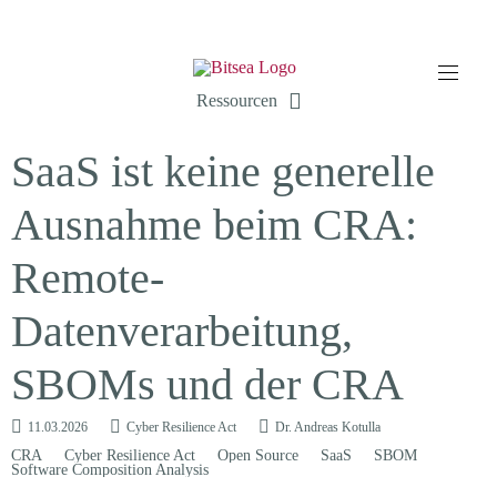
Ressourcen
SaaS ist keine generelle
Ausnahme beim CRA:
Remote-
Datenverarbeitung,
SBOMs und der CRA
11.03.2026
Cyber Resilience Act
Dr. Andreas Kotulla
CRA
Cyber Resilience Act
Open Source
SaaS
SBOM
Software Composition Analysis